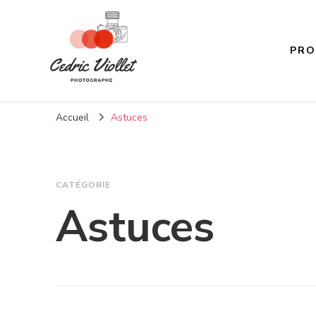
PRO
Cedricviollet
Comment capturer le moment présent
Accueil
Astuces
CATÉGORIE
Astuces